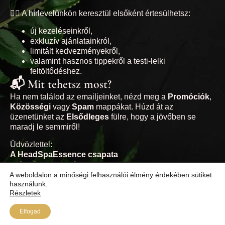
💆‍♀️ A hírlevelünkön keresztül elsőként értesülhetsz:
új kezeléseinkről,
exkluzív ajánlatainkról,
limitált kedvezményekről,
valamint hasznos tippekről a testi-lelki
feltöltődéshez.
📬 Mit tehetsz most?
Ha nem találod az emailjeinket, nézd meg a
Promóciók
,
Közösségi
vagy
Spam
mappákat. Húzd át az
üzenetünket az
Elsődleges
fülre, hogy a jövőben se
maradj le semmiről!
Üdvözlettel:
A HeadSpaEssence csapata
🌿
headspaessence.hu
A weboldalon a minőségi felhasználói élmény érdekében sütiket
használunk.
Részletek
Elfogad