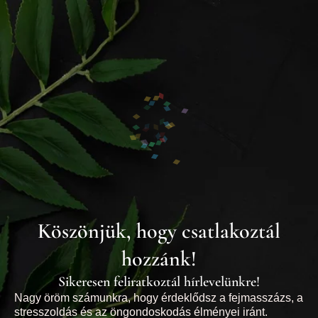
Köszönjük, hogy csatlakoztál
hozzánk!
Sikeresen feliratkoztál hírlevelünkre!
Nagy öröm számunkra, hogy érdeklődsz a fejmasszázs, a
stresszoldás és az öngondoskodás élményei iránt.