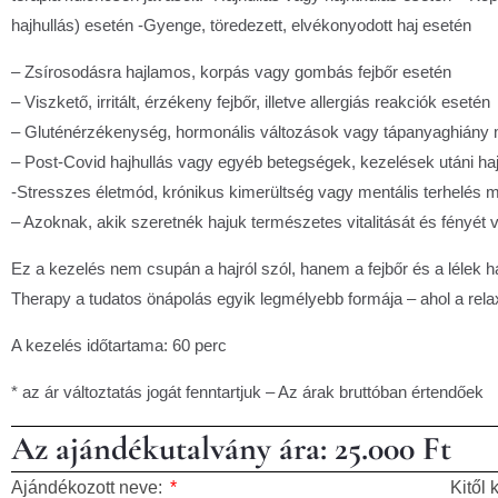
hajhullás) esetén -Gyenge, töredezett, elvékonyodott haj esetén
– Zsírosodásra hajlamos, korpás vagy gombás fejbőr esetén
– Viszkető, irritált, érzékeny fejbőr, illetve allergiás reakciók esetén
– Gluténérzékenység, hormonális változások vagy tápanyaghiány m
– Post-Covid hajhullás vagy egyéb betegségek, kezelések utáni ha
-Stresszes életmód, krónikus kimerültség vagy mentális terhelés me
– Azoknak, akik szeretnék hajuk természetes vitalitását és fényét 
Ez a kezelés nem csupán a hajról szól, hanem a fejbőr és a lélek 
Therapy a tudatos önápolás egyik legmélyebb formája – ahol a relax
A kezelés időtartama: 60 perc
* az ár változtatás jogát fenntartjuk – Az árak bruttóban értendőek
Az ajándékutalvány ára: 25.000 Ft
Ajándékozott neve:
Kitől