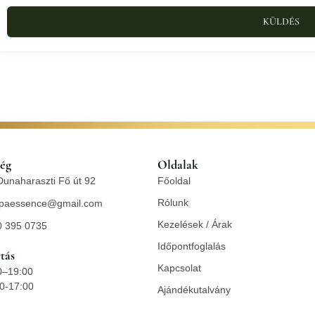
KÜLDÉS
ség
Oldalak
unaharaszti Fő út 92
Főoldal
Rólunk
paessence@gmail.com
Kezelések / Árak
0 395 0735
Időpontfoglalás
tás
Kapcsolat
0–19:00
0-17:00
Ajándékutalvány