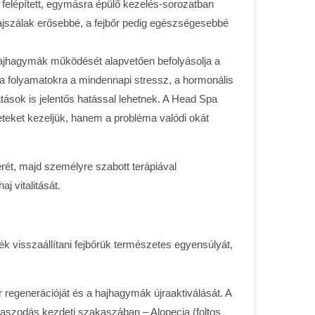
elépített, egymásra épülő kezelés-sorozatban
hajszálak erősebbé, a fejbőr pedig egészségesebbé
 hajhagymák működését alapvetően befolyásolja a
a folyamatokra a mindennapi stressz, a hormonális
atások is jelentős hatással lehetnek. A Head Spa
teket kezeljük, hanem a probléma valódi okát
erét, majd személyre szabott terápiával
j vitalitását.
k visszaállítani fejbőrük természetes egyensúlyát,
regenerációját és a hajhagymák újraaktiválását. A
opaszodás kezdeti szakaszában – Alopecia (foltos