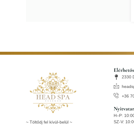
Elérhető
2330 D
heads
+36 7
Nyitvatar
H–P: 10:0
SZ-V: 10:0
~ Töltődj fel kívül-belül ~