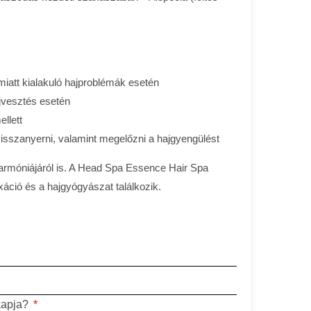
iatt kialakuló hajproblémák esetén
jvesztés esetén
llett
visszanyerni, valamint megelőzni a hajgyengülést
harmóniájáról is. A Head Spa Essence Hair Spa
áció és a hajgyógyászat találkozik.
 kapja?