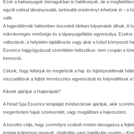
Ezek a hatóanyagok önmagukban is hatékonyak, de a megfelelően f
együtt sokkal látványosabb, tartósabb eredményt érhetünk el – a 
válik.
A hajproblémák hátterében összetett élettani folyamatok állnak. A
mikrokeringés minősége és a tápanyagellátás egyensúlya. Ezekre 
változások, a helytelen táplálkozás vagy akár a külső környezeti h
Essence hajgyógyászati szemlélete holisztikus: nem csupán a tüne
keressük.
Célunk, hogy feltárjuk és megértsük a haj- és fejbőrproblémák hátt
visszaállítsuk a fejbőr természetes egyensúlyát és helyreállítsuk a ha
Kiknek ajánljuk a Hajterápiát?
A Head Spa Essence terápiáját mindazoknak ajánljuk, akik szeretné
megerősíteni hajuk szerkezetét, vagy megállítani a hajvesztést.
A kezelés célja, hogy személyre szabott módon támogassa a fejbőr 
terápia különösen javasolt: -Hajhullás vagy hajritkulás esetén – K