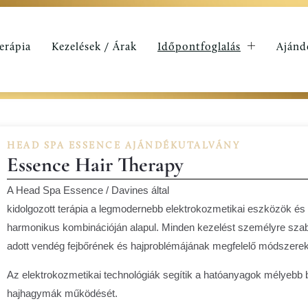
erápia
Kezelések / Árak
Időpontfoglalás
Ajánd
HEAD SPA ESSENCE AJÁNDÉKUTALVÁNY
Essence Hair Therapy
A Head Spa Essence / Davines által
kidolgozott terápia a legmodernebb elektrokozmetikai eszközök és
harmonikus kombinációján alapul. Minden kezelést személyre szabo
adott vendég fejbőrének és hajproblémájának megfelelő módszere
Az elektrokozmetikai technológiák segítik a hatóanyagok mélyebb b
hajhagymák működését.