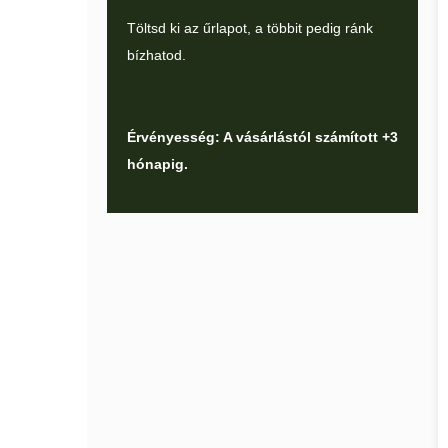
Töltsd ki az űrlapot, a többit pedig ránk
bízhatod.
Érvényesség: A vásárlástól számított +3
hónapig.