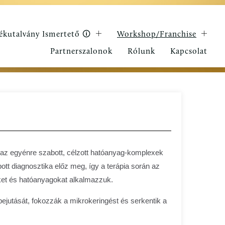
ékutalvány Ismertető 🛈
Workshop/Franchise
Partnerszalonok
Rólunk
Kapcsolat
 az egyénre szabott, célzott hatóanyag-komplexek
tt diagnosztika előz meg, így a terápia során az
ket és hatóanyagokat alkalmazzuk.
ejutását, fokozzák a mikrokeringést és serkentik a